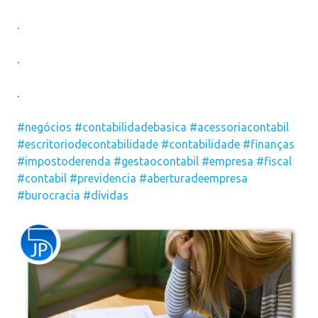
.
.
.
#negócios
#contabilidadebasica
#acessoriacontabil
#escritoriodecontabilidade
#contabilidade
#finanças
#impostoderenda
#gestaocontabil
#empresa
#fiscal
#contabil
#previdencia
#aberturadeempresa
#burocracia
#dívidas