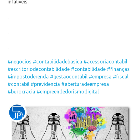
infalíveis.
.
.
.
#negócios
#contabilidadebasica
#acessoriacontabil
#escritoriodecontabilidade
#contabilidade
#finanças
#impostoderenda
#gestaocontabil
#empresa
#fiscal
#contabil
#previdencia
#aberturadeempresa
#burocracia
#empreendedorismodigital