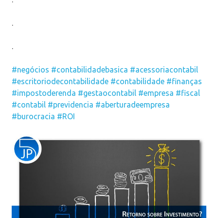
.
.
#negócios
#contabilidadebasica
#acessoriacontabil
#escritoriodecontabilidade
#contabilidade
#finanças
#impostoderenda
#gestaocontabil
#empresa
#fiscal
#contabil
#previdencia
#aberturadeempresa
#burocracia
#ROI