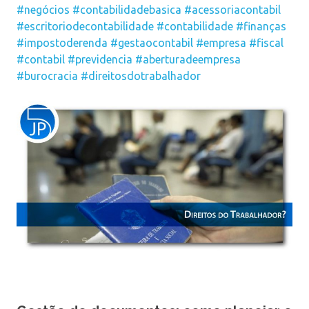
#negócios
#contabilidadebasica
#acessoriacontabil
#escritoriodecontabilidade
#contabilidade
#finanças
#impostoderenda
#gestaocontabil
#empresa
#fiscal
#contabil
#previdencia
#aberturadeempresa
#burocracia
#direitosdotrabalhador