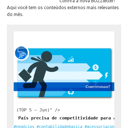
Confira a nova BUZZletter!
Aqui você tem os conteúdos externos mais relevantes
do mês.
#negó
País precisa de competitividade para avanç
#negócios
#contabilidadebasica
#acessoriacontabil