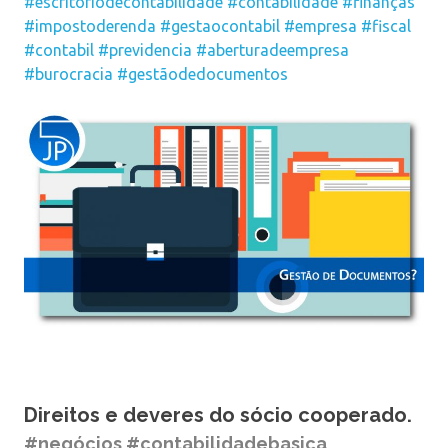
#escritoriodecontabilidade
#contabilidade
#finanças
#impostoderenda
#gestaocontabil
#empresa
#fiscal
#contabil
#previdencia
#aberturadeempresa
#burocracia
#gestãodedocumentos
Direitos e deveres do sócio cooperado.
#negócios #contabilidadebasica