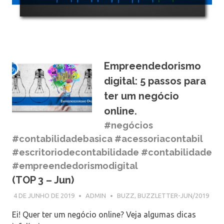
Empreendedorismo
digital: 5 passos para
ter um negócio
online.
#negócios
#contabilidadebasica #acessoriacontabil
#escritoriodecontabilidade #contabilidade
#empreendedorismodigital
(TOP 3 – Jun)
4 DE JUNHO DE 2019
ADMIN
BUZZ
,
BUZZLETTER-JUN/2019
Ei! Quer ter um negócio online? Veja algumas dicas