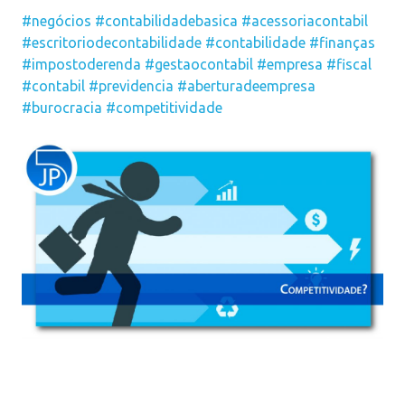
#negócios
#contabilidadebasica
#acessoriacontabil
#escritoriodecontabilidade
#contabilidade
#finanças
#impostoderenda
#gestaocontabil
#empresa
#fiscal
#contabil
#previdencia
#aberturadeempresa
#burocracia
#competitividade