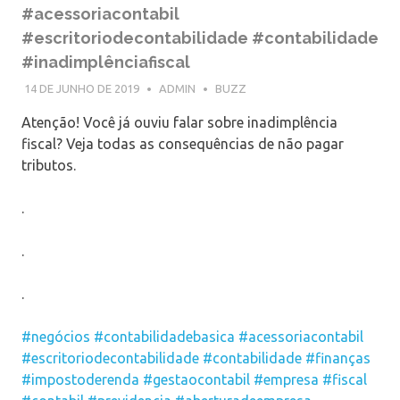
#acessoriacontabil
#escritoriodecontabilidade #contabilidade
#inadimplênciafiscal
14 DE JUNHO DE 2019
ADMIN
BUZZ
Atenção! Você já ouviu falar sobre inadimplência
fiscal? Veja todas as consequências de não pagar
tributos.
.
.
.
#negócios
#contabilidadebasica
#acessoriacontabil
#escritoriodecontabilidade
#contabilidade
#finanças
#impostoderenda
#gestaocontabil
#empresa
#fiscal