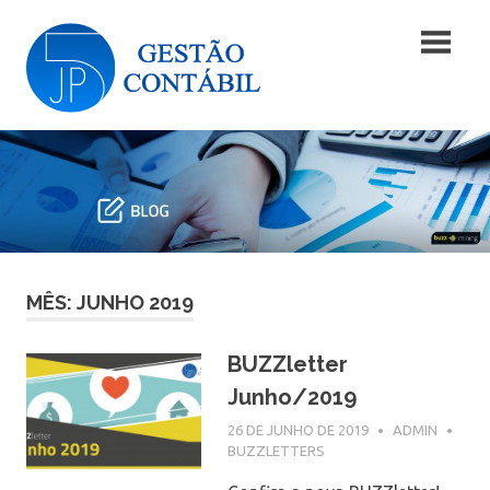
Skip
Blog
to
content
|
Blog
JP5
|
JP5
Gestão
Gestão
Contábil
Contábil
MÊS: JUNHO 2019
BUZZletter
Junho/2019
26 DE JUNHO DE 2019
ADMIN
BUZZLETTERS