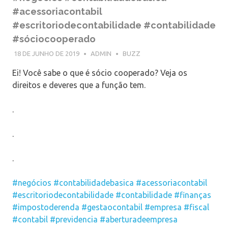
#acessoriacontabil
#escritoriodecontabilidade #contabilidade
#sóciocooperado
18 DE JUNHO DE 2019
ADMIN
BUZZ
Ei! Você sabe o que é sócio cooperado? Veja os
direitos e deveres que a função tem.
.
.
.
#negócios
#contabilidadebasica
#acessoriacontabil
#escritoriodecontabilidade
#contabilidade
#finanças
#impostoderenda
#gestaocontabil
#empresa
#fiscal
#contabil
#previdencia
#aberturadeempresa