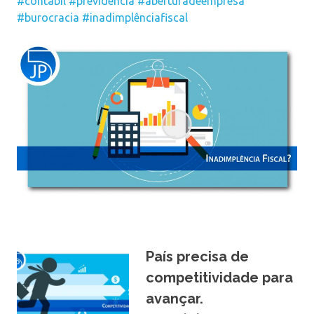
#contabil
#previdencia
#aberturadeempresa
#burocracia
#inadimplênciafiscal
País precisa de
competitividade para
avançar.