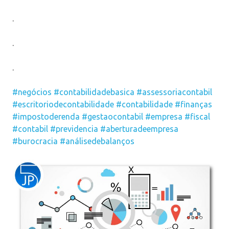
.
.
.
#negócios
#contabilidadebasica
#assessoriacontabil
#escritoriodecontabilidade
#contabilidade
#finanças
#impostoderenda
#gestaocontabil
#empresa
#fiscal
#contabil
#previdencia
#aberturadeempresa
#burocracia
#análisedebalanços