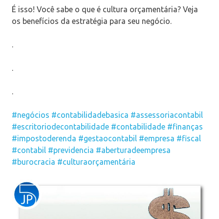
É isso! Você sabe o que é cultura orçamentária? Veja
os benefícios da estratégia para seu negócio.
.
.
.
#negócios
#contabilidadebasica
#assessoriacontabil
#escritoriodecontabilidade
#contabilidade
#finanças
#impostoderenda
#gestaocontabil
#empresa
#fiscal
#contabil
#previdencia
#aberturadeempresa
#burocracia
#culturaorçamentária