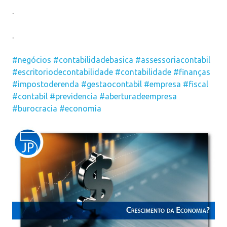
.
.
#negócios
#contabilidadebasica
#assessoriacontabil
#escritoriodecontabilidade
#contabilidade
#finanças
#impostoderenda
#gestaocontabil
#empresa
#fiscal
#contabil
#previdencia
#aberturadeempresa
#burocracia
#economia