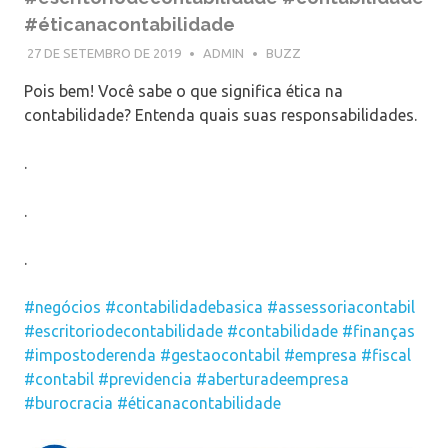
#éticanacontabilidade
27 DE SETEMBRO DE 2019
ADMIN
BUZZ
Pois bem! Você sabe o que significa ética na
contabilidade? Entenda quais suas responsabilidades.
.
.
.
#negócios
#contabilidadebasica
#assessoriacontabil
#escritoriodecontabilidade
#contabilidade
#finanças
#impostoderenda
#gestaocontabil
#empresa
#fiscal
#contabil
#previdencia
#aberturadeempresa
#burocracia
#éticanacontabilidade