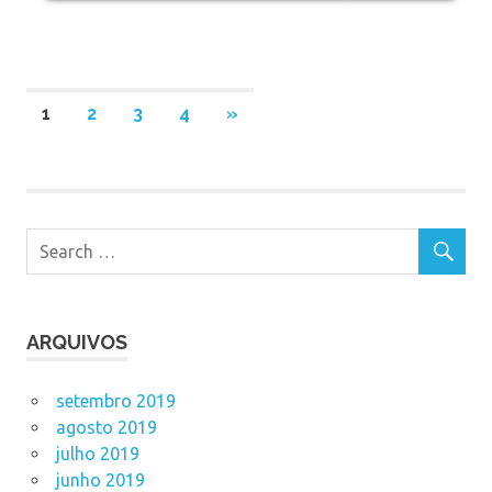
Navegação
NEXT
1
2
3
4
»
POSTS
por
posts
ARQUIVOS
setembro 2019
agosto 2019
julho 2019
junho 2019