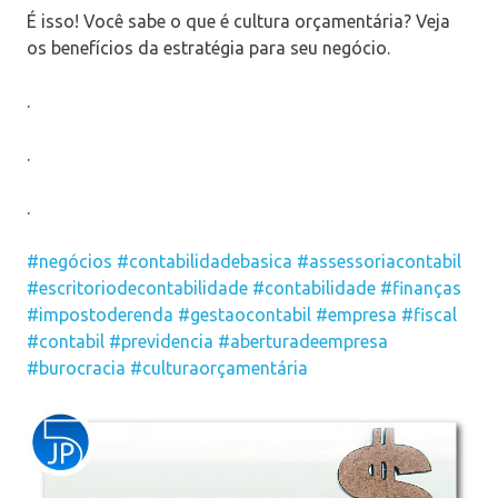
É isso! Você sabe o que é cultura orçamentária? Veja
os benefícios da estratégia para seu negócio.
.
.
.
#negócios
#contabilidadebasica
#assessoriacontabil
#escritoriodecontabilidade
#contabilidade
#finanças
#impostoderenda
#gestaocontabil
#empresa
#fiscal
#contabil
#previdencia
#aberturadeempresa
#burocracia
#culturaorçamentária