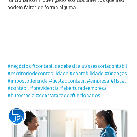
podem faltar de forma alguma.
.
.
.
#negócios
#contabilidadebasica
#assessoriacontabil
#escritoriodecontabilidade
#contabilidade
#finanças
#impostoderenda
#gestaocontabil
#empresa
#fiscal
#contabil
#previdencia
#aberturadeempresa
#burocracia
#contrataçãodefuncionários