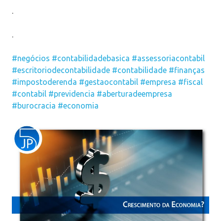
.
.
#negócios
#contabilidadebasica
#assessoriacontabil
#escritoriodecontabilidade
#contabilidade
#finanças
#impostoderenda
#gestaocontabil
#empresa
#fiscal
#contabil
#previdencia
#aberturadeempresa
#burocracia
#economia