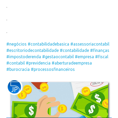
.
.
.
#negócios
#contabilidadebasica
#assessoriacontabil
#escritoriodecontabilidade
#contabilidade
#finanças
#impostoderenda
#gestaocontabil
#empresa
#fiscal
#contabil
#previdencia
#aberturadeempresa
#burocracia
#processosfinanceiros