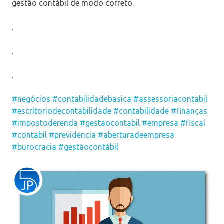
gestão contábil de modo correto.
.
.
.
#negócios
#contabilidadebasica
#assessoriacontabil
#escritoriodecontabilidade
#contabilidade
#finanças
#impostoderenda
#gestaocontabil
#empresa
#fiscal
#contabil
#previdencia
#aberturadeempresa
#burocracia
#gestãocontábil