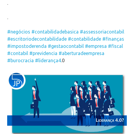
.
.
#negócios
#contabilidadebasica
#assessoriacontabil
#escritoriodecontabilidade
#contabilidade
#finanças
#impostoderenda
#gestaocontabil
#empresa
#fiscal
#contabil
#previdencia
#aberturadeempresa
#burocracia
#liderança4
.0