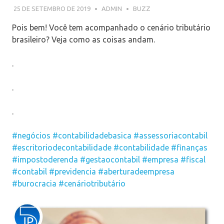
25 DE SETEMBRO DE 2019
ADMIN
BUZZ
Pois bem! Você tem acompanhado o cenário tributário
brasileiro? Veja como as coisas andam.
.
.
.
#negócios
#contabilidadebasica
#assessoriacontabil
#escritoriodecontabilidade
#contabilidade
#finanças
#impostoderenda
#gestaocontabil
#empresa
#fiscal
#contabil
#previdencia
#aberturadeempresa
#burocracia
#cenáriotributário