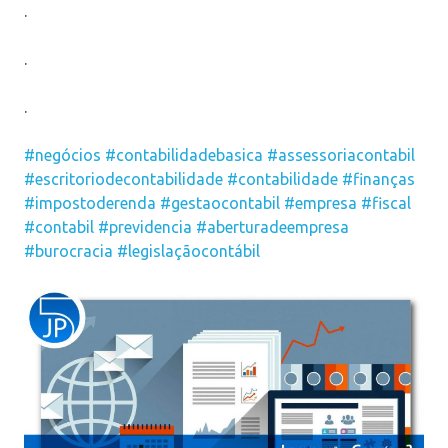
.
.
.
#negócios
#contabilidadebasica
#assessoriacontabil
#escritoriodecontabilidade
#contabilidade
#finanças
#impostoderenda
#gestaocontabil
#empresa
#fiscal
#contabil
#previdencia
#aberturadeempresa
#burocracia
#legislaçãocontábil