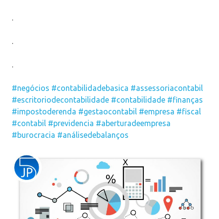
.
.
.
#negócios
#contabilidadebasica
#assessoriacontabil
#escritoriodecontabilidade
#contabilidade
#finanças
#impostoderenda
#gestaocontabil
#empresa
#fiscal
#contabil
#previdencia
#aberturadeempresa
#burocracia
#análisedebalanços