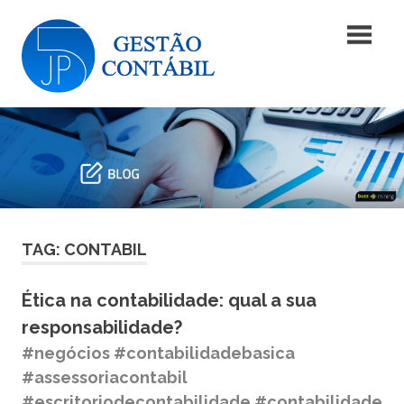
Skip
Blog
to
content
|
Blog
JP5
|
JP5
Gestão
Gestão
Contábil
Contábil
TAG: CONTABIL
Ética na contabilidade: qual a sua
responsabilidade?
#negócios #contabilidadebasica
#assessoriacontabil
#escritoriodecontabilidade #contabilidade