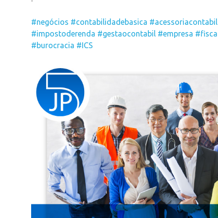
#negócios
#contabilidadebasica
#acessoriacontabil
#impostoderenda
#gestaocontabil
#empresa
#fisca
#burocracia
#ICS