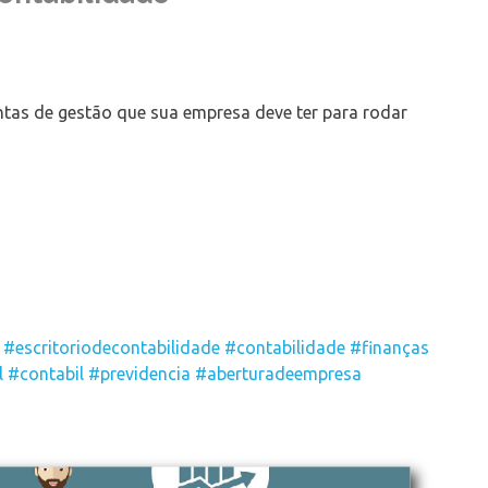
ntas de gestão que sua empresa deve ter para rodar
#escritoriodecontabilidade
#contabilidade
#finanças
l
#contabil
#previdencia
#aberturadeempresa