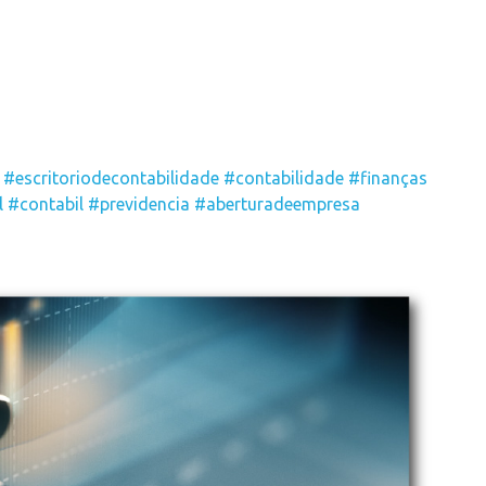
#escritoriodecontabilidade
#contabilidade
#finanças
l
#contabil
#previdencia
#aberturadeempresa