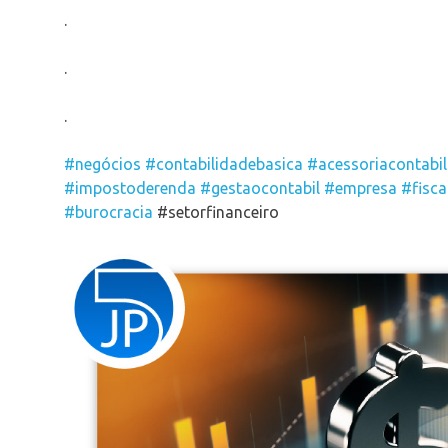
.
.
.
#negócios
#contabilidadebasica
#acessoriacontabil
#impostoderenda
#gestaocontabil
#empresa
#fisca
#burocracia
#setorfinanceiro