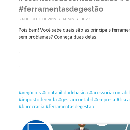
#ferramentasdegestão
24 DE JULHO DE 2019
ADMIN
BUZZ
Pois bem! Você sabe quais são as principais ferrame
sem problemas? Conheça duas delas.
.
.
.
#negócios
#contabilidadebasica
#acessoriacontabil
#impostoderenda
#gestaocontabil
#empresa
#fisca
#burocracia
#ferramentasdegestão