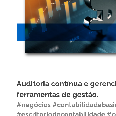
Auditoria contínua e geren
ferramentas de gestão.
#negócios #contabilidadebasi
#escritoriodecontabilidade #c