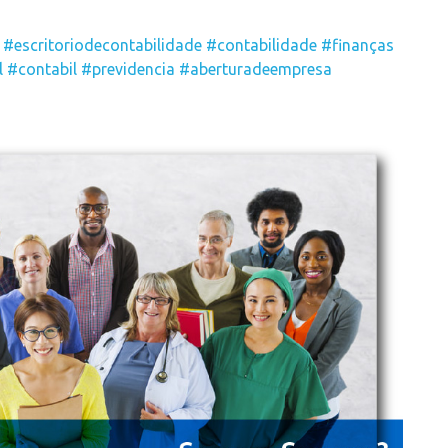
#escritoriodecontabilidade
#contabilidade
#finanças
l
#contabil
#previdencia
#aberturadeempresa