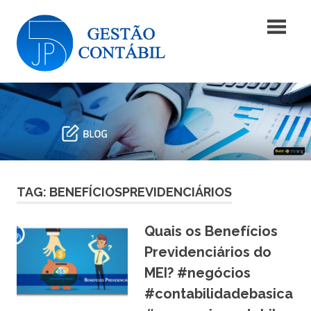
Skip
Blog
to
content
|
Blog
JP5
|
JP5
Gestão
Gestão
Contábil
Contábil
TAG: BENEFÍCIOSPREVIDENCIÁRIOS
Quais os Benefícios
Previdenciários do
MEI? #negócios
#contabilidadebasica