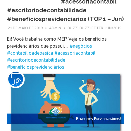
#acessoriacontabil
#escritoriodecontabilidade
#benefíciosprevidenciários (TOP 1 – Jun)
21 DE MAIO DE 2019
ADMIN
BUZZ
,
BUZZLETTER-JUN/2019
Ei! Você trabalha como MEI? Veja os benefícios
previdenciários que possui…
#negócios
#contabilidadebasica
#acessoriacontabil
#escritoriodecontabilidade
#benefíciosprevidenciários