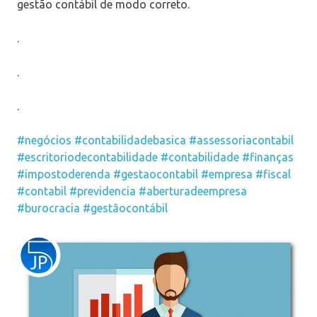
gestão contábil de modo correto.
.
.
.
#negócios
#contabilidadebasica
#assessoriacontabil
#escritoriodecontabilidade
#contabilidade
#finanças
#impostoderenda
#gestaocontabil
#empresa
#fiscal
#contabil
#previdencia
#aberturadeempresa
#burocracia
#gestãocontábil