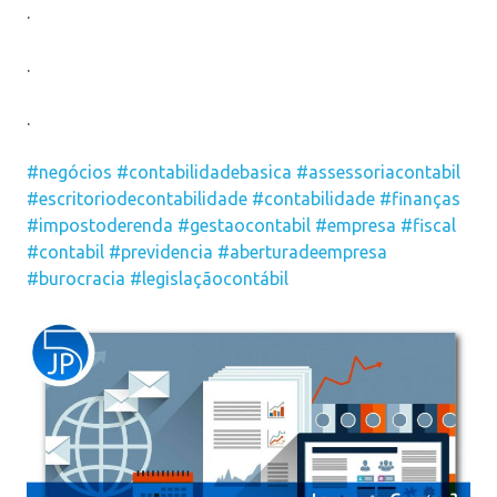
.
.
.
#negócios
#contabilidadebasica
#assessoriacontabil
#escritoriodecontabilidade
#contabilidade
#finanças
#impostoderenda
#gestaocontabil
#empresa
#fiscal
#contabil
#previdencia
#aberturadeempresa
#burocracia
#legislaçãocontábil