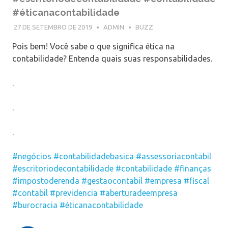
#éticanacontabilidade
27 DE SETEMBRO DE 2019
ADMIN
BUZZ
Pois bem! Você sabe o que significa ética na
contabilidade? Entenda quais suas responsabilidades.
.
.
.
#negócios
#contabilidadebasica
#assessoriacontabil
#escritoriodecontabilidade
#contabilidade
#finanças
#impostoderenda
#gestaocontabil
#empresa
#fiscal
#contabil
#previdencia
#aberturadeempresa
#burocracia
#éticanacontabilidade