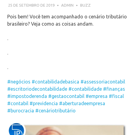
25 DE SETEMBRO DE 2019
ADMIN
BUZZ
Pois bem! Você tem acompanhado o cenário tributário
brasileiro? Veja como as coisas andam.
.
.
.
#negócios
#contabilidadebasica
#assessoriacontabil
#escritoriodecontabilidade
#contabilidade
#finanças
#impostoderenda
#gestaocontabil
#empresa
#fiscal
#contabil
#previdencia
#aberturadeempresa
#burocracia
#cenáriotributário