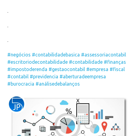
.
.
.
#negócios
#contabilidadebasica
#assessoriacontabil
#escritoriodecontabilidade
#contabilidade
#finanças
#impostoderenda
#gestaocontabil
#empresa
#fiscal
#contabil
#previdencia
#aberturadeempresa
#burocracia
#análisedebalanços