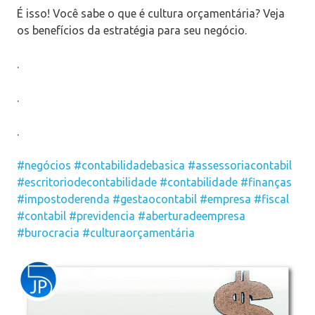
É isso! Você sabe o que é cultura orçamentária? Veja
os benefícios da estratégia para seu negócio.
.
.
.
#negócios
#contabilidadebasica
#assessoriacontabil
#escritoriodecontabilidade
#contabilidade
#finanças
#impostoderenda
#gestaocontabil
#empresa
#fiscal
#contabil
#previdencia
#aberturadeempresa
#burocracia
#culturaorçamentária