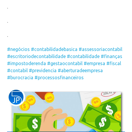
.
.
.
#negócios
#contabilidadebasica
#assessoriacontabil
#escritoriodecontabilidade
#contabilidade
#finanças
#impostoderenda
#gestaocontabil
#empresa
#fiscal
#contabil
#previdencia
#aberturadeempresa
#burocracia
#processosfinanceiros