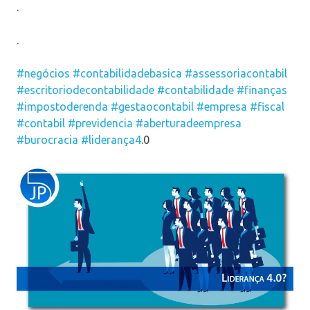
.
.
#negócios
#contabilidadebasica
#assessoriacontabil
#escritoriodecontabilidade
#contabilidade
#finanças
#impostoderenda
#gestaocontabil
#empresa
#fiscal
#contabil
#previdencia
#aberturadeempresa
#burocracia
#liderança4
.0