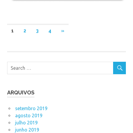
Navegação
NEXT
1
2
3
4
»
POSTS
por
posts
ARQUIVOS
setembro 2019
agosto 2019
julho 2019
junho 2019