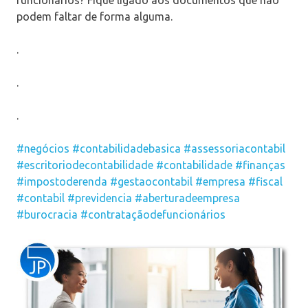
podem faltar de forma alguma.
.
.
.
#negócios
#contabilidadebasica
#assessoriacontabil
#escritoriodecontabilidade
#contabilidade
#finanças
#impostoderenda
#gestaocontabil
#empresa
#fiscal
#contabil
#previdencia
#aberturadeempresa
#burocracia
#contrataçãodefuncionários