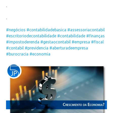
.
.
#negócios
#contabilidadebasica
#assessoriacontabil
#escritoriodecontabilidade
#contabilidade
#finanças
#impostoderenda
#gestaocontabil
#empresa
#fiscal
#contabil
#previdencia
#aberturadeempresa
#burocracia
#economia