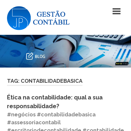
Skip
Blog
to
content
|
Blog
JP5
|
JP5
Gestão
Gestão
Contábil
Contábil
TAG: CONTABILIDADEBASICA
Ética na contabilidade: qual a sua
responsabilidade?
#negócios #contabilidadebasica
#assessoriacontabil
#escritoriodecontabilidade #contabilidade