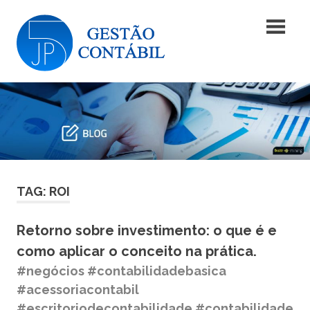
Skip
Blog
to
content
|
Blog
JP5
|
JP5
Gestão
Gestão
Contábil
Contábil
TAG: ROI
Retorno sobre investimento: o que é e
como aplicar o conceito na prática.
#negócios #contabilidadebasica
#acessoriacontabil
#escritoriodecontabilidade #contabilidade