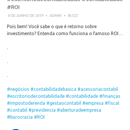
#ROI
6 DE JUNHO DE 2019
ADMIN
BUZZ
Pois bem! Você sabe o que é retorno sobre
investimento? Entenda como funciona o famoso ROI…
.
.
.
#negócios
#contabilidadebasica
#acessoriacontabil
#escritoriodecontabilidade
#contabilidade
#finanças
#impostoderenda
#gestaocontabil
#empresa
#fiscal
#contabil
#previdencia
#aberturadeempresa
#burocracia
#ROI