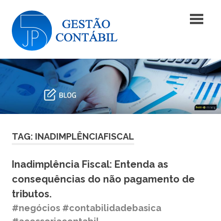
Skip
Blog
to
content
|
Blog
JP5
|
JP5
Gestão
Gestão
Contábil
Contábil
TAG: INADIMPLÊNCIAFISCAL
Inadimplência Fiscal: Entenda as
consequências do não pagamento de
tributos.
#negócios #contabilidadebasica