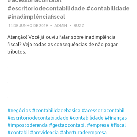
#acessoriacontabil
#escritoriodecontabilidade #contabilidade
#inadimplênciafiscal
14 DE JUNHO DE 2019
ADMIN
BUZZ
Atenção! Você já ouviu falar sobre inadimplência
fiscal? Veja todas as consequências de não pagar
tributos.
.
.
.
#negócios
#contabilidadebasica
#acessoriacontabil
#escritoriodecontabilidade
#contabilidade
#finanças
#impostoderenda
#gestaocontabil
#empresa
#fiscal
#contabil
#previdencia
#aberturadeempresa