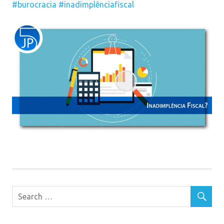
#burocracia
#inadimplênciafiscal