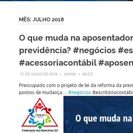
MÊS: JULHO 2018
O que muda na aposentador
previdência? #negócios #esc
#acessoriacontábil #apose
31 DE JULHO DE 2018
ADMIN
BUZZ
Preocupado com o projeto de lei da reforma da previ
pontos de mudança…
#negócios
#escritóriocontábi