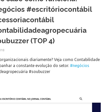
gócios #escritóriocontábil
essoriacontábil
ntabilidadeagropecuária
ubuzzer (TOP 4)
018
e organizacionais diariamente? Veja como Contabilidade
panhar a constante evolução do setor.
#negócios
deagropecuária #soubuzzer