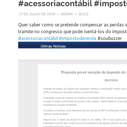
#acessoriacontábil #impos
27 DE JULHO DE 2018
ADMIN
BUZZ
Quer saber como se pretende compensar as perdas sa
tramite no congresso que pode isentá-los do impo
#acessoriacontábil
#impostoderenda
#soubuzzer