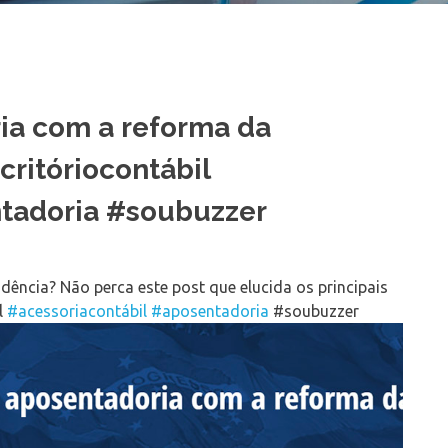
ia com a reforma da
ritóriocontábil
ntadoria #soubuzzer
dência? Não perca este post que elucida os principais
l
#acessoriacontábil
#aposentadoria
#soubuzzer