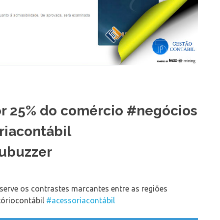
por 25% do comércio #negócios
riacontábil
ubuzzer
serve os contrastes marcantes entre as regiões
tóriocontábil
#acessoriacontábil