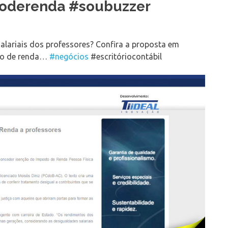
toderenda #soubuzzer
lariais dos professores? Confira a proposta em
sto de renda…
#negócios
#escritóriocontábil