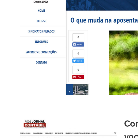
Con
voc