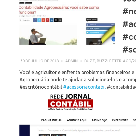
#ne
#ac
#co
#so
30 DE JULHO DE 2018
ADMIN
BUZZ
,
BUZZLETTER-AGO/2
Você é agricultor e enfrenta problemas financeiros 
Agropecuária pode te ajudar a soluciona-los e acom
#escritóriocontábil
#acessoriacontábil
#contabilida