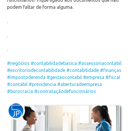
podem faltar de forma alguma.
.
.
.
#negócios
#contabilidadebasica
#assessoriacontabil
#escritoriodecontabilidade
#contabilidade
#finanças
#impostoderenda
#gestaocontabil
#empresa
#fiscal
#contabil
#previdencia
#aberturadeempresa
#burocracia
#contrataçãodefuncionários