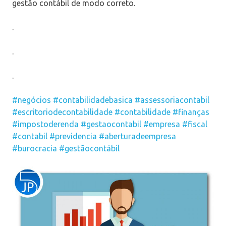
gestão contábil de modo correto.
.
.
.
#negócios
#contabilidadebasica
#assessoriacontabil
#escritoriodecontabilidade
#contabilidade
#finanças
#impostoderenda
#gestaocontabil
#empresa
#fiscal
#contabil
#previdencia
#aberturadeempresa
#burocracia
#gestãocontábil