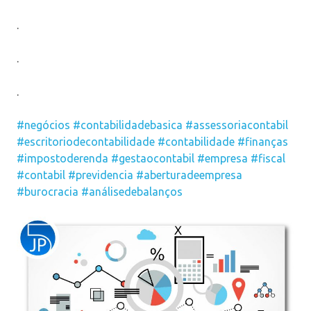
.
.
.
#negócios
#contabilidadebasica
#assessoriacontabil
#escritoriodecontabilidade
#contabilidade
#finanças
#impostoderenda
#gestaocontabil
#empresa
#fiscal
#contabil
#previdencia
#aberturadeempresa
#burocracia
#análisedebalanços