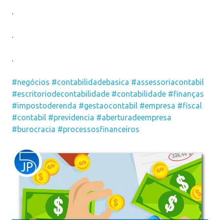
.
.
.
#negócios
#contabilidadebasica
#assessoriacontabil
#escritoriodecontabilidade
#contabilidade
#finanças
#impostoderenda
#gestaocontabil
#empresa
#fiscal
#contabil
#previdencia
#aberturadeempresa
#burocracia
#processosfinanceiros