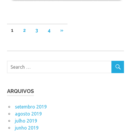
Navegação
NEXT
1
2
3
4
»
POSTS
por
posts
ARQUIVOS
setembro 2019
agosto 2019
julho 2019
junho 2019