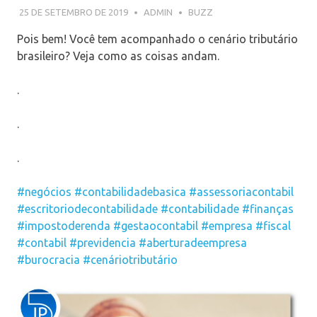
25 DE SETEMBRO DE 2019
ADMIN
BUZZ
Pois bem! Você tem acompanhado o cenário tributário
brasileiro? Veja como as coisas andam.
.
.
.
#negócios
#contabilidadebasica
#assessoriacontabil
#escritoriodecontabilidade
#contabilidade
#finanças
#impostoderenda
#gestaocontabil
#empresa
#fiscal
#contabil
#previdencia
#aberturadeempresa
#burocracia
#cenáriotributário