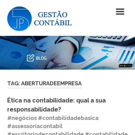
Skip
Blog
to
content
|
Blog
JP5
|
JP5
Gestão
Gestão
Contábil
Contábil
TAG: ABERTURADEEMPRESA
Ética na contabilidade: qual a sua
responsabilidade?
#negócios #contabilidadebasica
#assessoriacontabil
#escritoriodecontabilidade #contabilidade