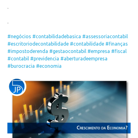
.
.
#negócios
#contabilidadebasica
#assessoriacontabil
#escritoriodecontabilidade
#contabilidade
#finanças
#impostoderenda
#gestaocontabil
#empresa
#fiscal
#contabil
#previdencia
#aberturadeempresa
#burocracia
#economia