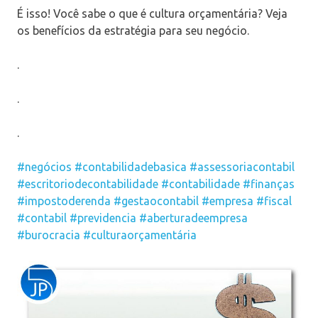
É isso! Você sabe o que é cultura orçamentária? Veja
os benefícios da estratégia para seu negócio.
.
.
.
#negócios
#contabilidadebasica
#assessoriacontabil
#escritoriodecontabilidade
#contabilidade
#finanças
#impostoderenda
#gestaocontabil
#empresa
#fiscal
#contabil
#previdencia
#aberturadeempresa
#burocracia
#culturaorçamentária