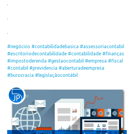
.
.
.
#negócios
#contabilidadebasica
#assessoriacontabil
#escritoriodecontabilidade
#contabilidade
#finanças
#impostoderenda
#gestaocontabil
#empresa
#fiscal
#contabil
#previdencia
#aberturadeempresa
#burocracia
#legislaçãocontábil