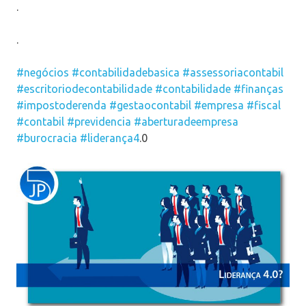
.
.
#negócios
#contabilidadebasica
#assessoriacontabil
#escritoriodecontabilidade
#contabilidade
#finanças
#impostoderenda
#gestaocontabil
#empresa
#fiscal
#contabil
#previdencia
#aberturadeempresa
#burocracia
#liderança4
.0