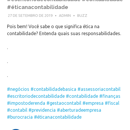
#éticanacontabilidade
27 DE SETEMBRO DE 2019
ADMIN
BUZZ
Pois bem! Você sabe o que significa ética na
contabilidade? Entenda quais suas responsabilidades.
.
.
.
#negócios
#contabilidadebasica
#assessoriacontabil
#escritoriodecontabilidade
#contabilidade
#finanças
#impostoderenda
#gestaocontabil
#empresa
#fiscal
#contabil
#previdencia
#aberturadeempresa
#burocracia
#éticanacontabilidade