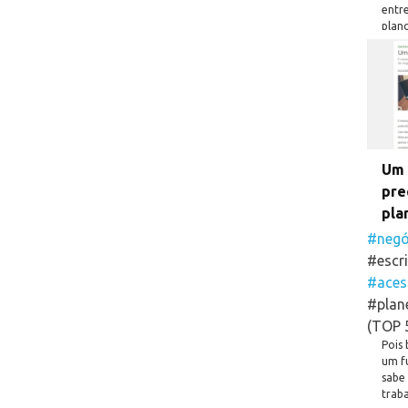
entre
plan
Ente
#escr
#ace
#efi
Um 
pre
pla
#negó
#escri
#aces
#plan
(TOP 
Pois 
um f
sabe 
traba