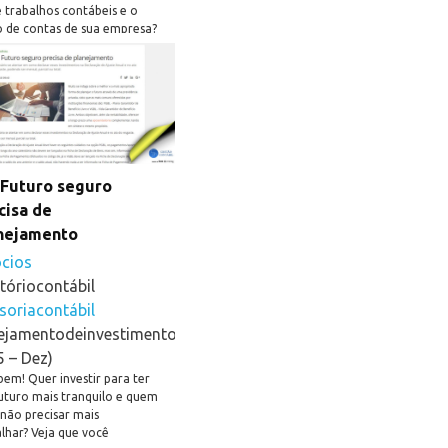
 trabalhos contábeis e o
o de contas de sua empresa?
nda.
#negócios
itóriocontábil
ssoriacontábil
ciênciacontábil
Futuro seguro
cisa de
nejamento
cios
tóriocontábil
soriacontábil
ejamentodeinvestimentos
5 – Dez)
bem! Quer investir para ter
uturo mais tranquilo e quem
não precisar mais
lhar? Veja que você