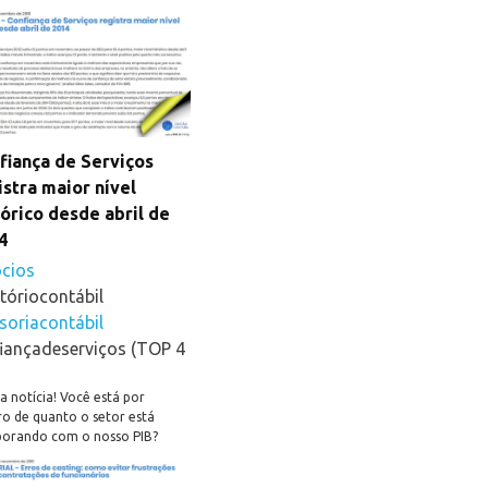
fiança de Serviços
istra maior nível
tórico desde abril de
4
cios
tóriocontábil
soriacontábil
iançadeserviços (TOP 4
 notícia! Você está por
ro de quanto o setor está
borando com o nosso PIB?
reenda-se.
#negócios
itóriocontábil