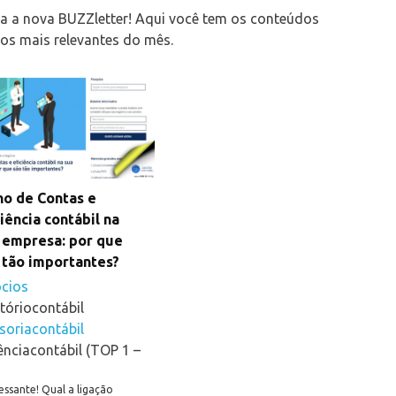
ra a nova BUZZletter! Aqui você tem os conteúdos
nos mais relevantes do mês.
no de Contas e
ciência contábil na
 empresa: por que
 tão importantes?
cios
tóriocontábil
soriacontábil
ênciacontábil (TOP 1 –
essante! Qual a ligação