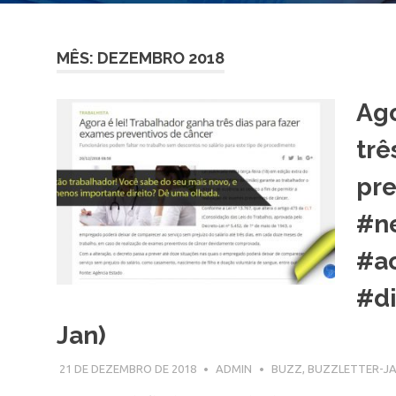
MÊS: DEZEMBRO 2018
Ago
trê
pre
#ne
#ac
#di
Jan)
21 DE DEZEMBRO DE 2018
ADMIN
BUZZ
,
BUZZLETTER-JA