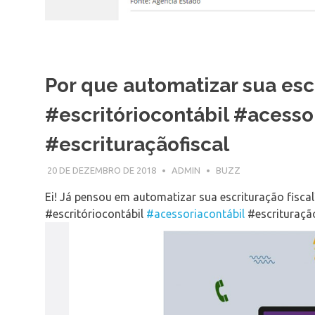
Por que automatizar sua esc
#escritóriocontábil #acesso
#escrituraçãofiscal
20 DE DEZEMBRO DE 2018
ADMIN
BUZZ
Ei! Já pensou em automatizar sua escrituração fiscal?
#escritóriocontábil
#acessoriacontábil
#escrituraçã