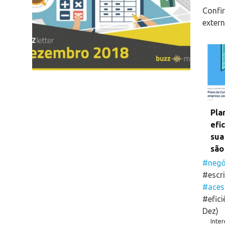
Confi
exter
Pla
efi
sua
são
#negó
#escri
#aces
#efici
Dez)
Inter