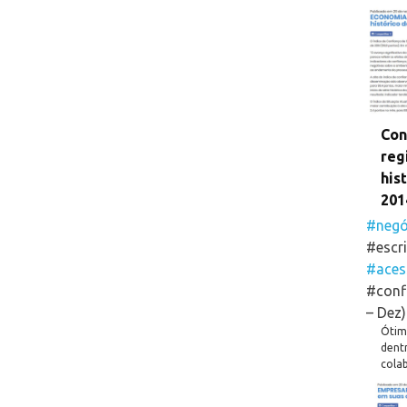
Con
reg
his
201
#negó
#escri
#aces
#conf
– Dez)
Ótima
dent
cola
Surp
#escr