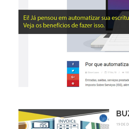
BU
19 DE 