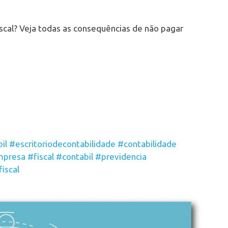
iscal? Veja todas as consequências de não pagar
il
#escritoriodecontabilidade
#contabilidade
presa
#fiscal
#contabil
#previdencia
iscal