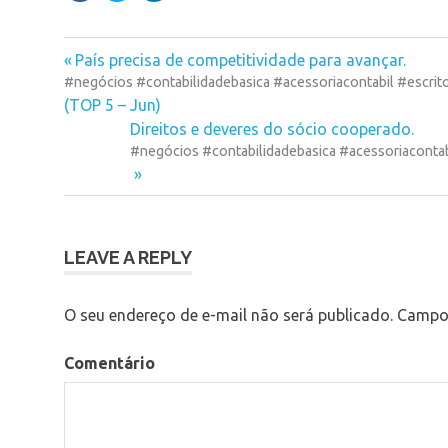
compartilhar
compartilhar
compartilhar
no
no
no
Facebook(abre
Twitter(abre
LinkedIn(abre
em
em
em
aberturadeempresa
nova
nova
nova
Previous
Navegação
País precisa de competitividade para avançar.
janela)
janela)
janela)
acessoriacontabil
#negócios #contabilidadebasica #acessoriacontabil #escrit
Post:
de
(TOP 5 – Jun)
burocracia
Next
Direitos e deveres do sócio cooperado.
Post
contabil
Post:
#negócios #contabilidadebasica #acessoriacontab
contabilidade
contabilidadebasica
empresa
LEAVE A REPLY
escritoriodecontabilidade
finanças
O seu endereço de e-mail não será publicado.
Campos
fiscal
gestaocontabil
Comentário
impostoderenda
inadimplênciafiscal
negócios