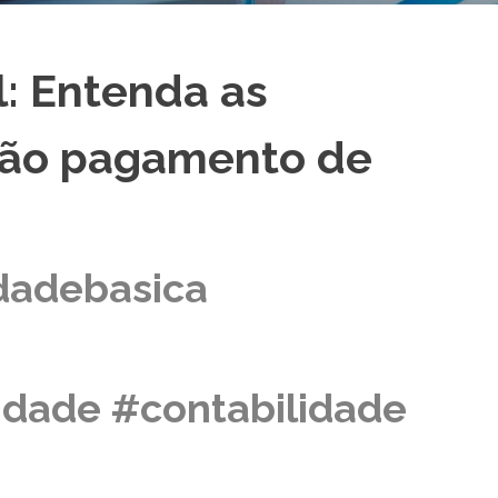
l: Entenda as
não pagamento de
dadebasica
lidade #contabilidade