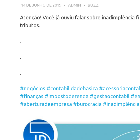
14 DE JUNHO DE 2019
ADMIN
BUZZ
Atenção! Você já ouviu falar sobre inadimplência f
tributos.
.
.
.
#negócios
#contabilidadebasica
#acessoriacontab
#finanças
#impostoderenda
#gestaocontabil
#em
#aberturadeempresa
#burocracia
#inadimplênciaf