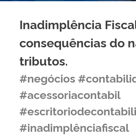
Inadimplência Fisca
consequências do 
tributos.
#negócios #contabili
#acessoriacontabil
#escritoriodecontabi
#inadimplênciafiscal