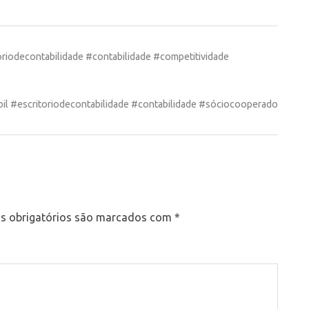
oriodecontabilidade #contabilidade #competitividade
il #escritoriodecontabilidade #contabilidade #sóciocooperado
 obrigatórios são marcados com
*