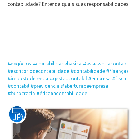
contabilidade? Entenda quais suas responsabilidades.
.
.
.
#negócios
#contabilidadebasica
#assessoriacontabil
#escritoriodecontabilidade
#contabilidade
#finanças
#impostoderenda
#gestaocontabil
#empresa
#fiscal
#contabil
#previdencia
#aberturadeempresa
#burocracia
#éticanacontabilidade