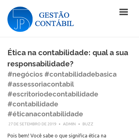
Skip
Blog
to
content
|
Blog
JP5
|
JP5
Ética na contabilidade: qual a sua
Gestão
Gestão
Contábil
responsabilidade?
Contábil
#negócios #contabilidadebasica
#assessoriacontabil
#escritoriodecontabilidade
#contabilidade
#éticanacontabilidade
27 DE SETEMBRO DE 2019
ADMIN
BUZZ
Pois bem! Você sabe o que significa ética na