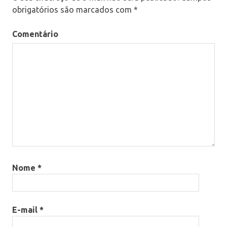
escritoriodecontabilidade
obrigatórios são marcados com
*
éticanacontabilidade
Comentário
finanças
fiscal
gestaocontabil
impostoderenda
negócios
previdencia
Nome
*
E-mail
*