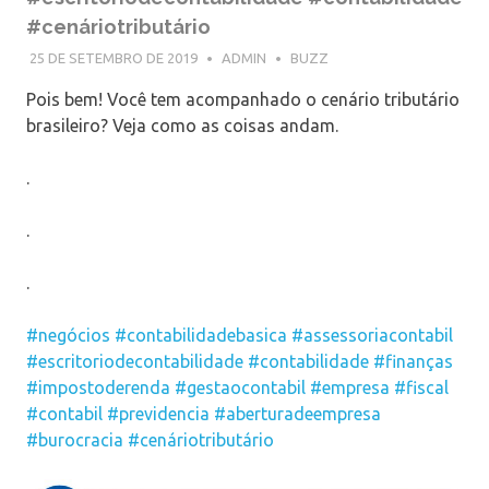
#cenáriotributário
25 DE SETEMBRO DE 2019
ADMIN
BUZZ
Pois bem! Você tem acompanhado o cenário tributário
brasileiro? Veja como as coisas andam.
.
.
.
#negócios
#contabilidadebasica
#assessoriacontabil
#escritoriodecontabilidade
#contabilidade
#finanças
#impostoderenda
#gestaocontabil
#empresa
#fiscal
#contabil
#previdencia
#aberturadeempresa
#burocracia
#cenáriotributário