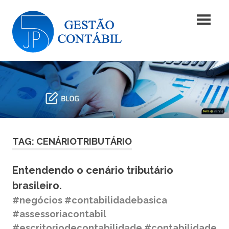
Skip
Blog
to
content
|
Blog
JP5
|
JP5
Gestão
Gestão
Contábil
Contábil
TAG: CENÁRIOTRIBUTÁRIO
Entendendo o cenário tributário
brasileiro.
#negócios #contabilidadebasica
#assessoriacontabil
#escritoriodecontabilidade #contabilidade