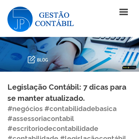
Skip
Blog
to
content
|
Blog
JP5
|
JP5
Gestão
Gestão
Contábil
Contábil
Legislação Contábil: 7 dicas para
se manter atualizado.
#negócios #contabilidadebasica
#assessoriacontabil
#escritoriodecontabilidade
#contabilidade #legislaçãocontábil