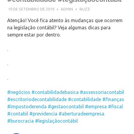
10 DE SETEMBRO DE 2019
ADMIN
BUZZ
Atenção! Você fica atento às mudanças que ocorrem
na legislação contábil? Veja algumas dicas para
sempre estar por dentro.
.
.
.
#negócios
#contabilidadebasica
#assessoriacontabil
#escritoriodecontabilidade
#contabilidade
#finanças
#impostoderenda
#gestaocontabil
#empresa
#fiscal
#contabil
#previdencia
#aberturadeempresa
#burocracia
#legislaçãocontábil