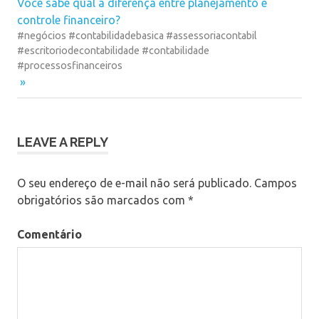
Next
Você sabe qual a diferença entre planejamento e
contabilidade
Post:
controle financeiro?
#negócios #contabilidadebasica #assessoriacontabil
contabilidadebasica
#escritoriodecontabilidade #contabilidade
empresa
#processosfinanceiros
escritoriodecontabilidade
finanças
fiscal
LEAVE A REPLY
gestaocontabil
impostoderenda
O seu endereço de e-mail não será publicado.
Campos
legislaçãocontábil
obrigatórios são marcados com
*
negócios
previdencia
Comentário