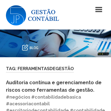
Skip
Blog
to
content
|
Blog
JP5
|
JP5
Gestão
Gestão
Contábil
Contábil
TAG: FERRAMENTASDEGESTÃO
Auditoria contínua e gerenciamento de
riscos como ferramentas de gestão.
#negócios #contabilidadebasica
#acessoriacontabil
#escritoriodecontabilidade #contabilidade