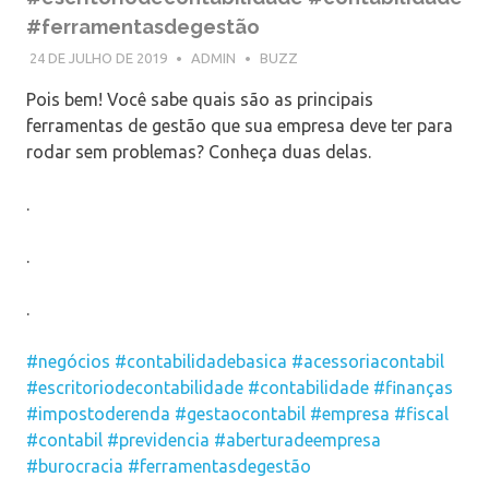
#ferramentasdegestão
24 DE JULHO DE 2019
ADMIN
BUZZ
Pois bem! Você sabe quais são as principais
ferramentas de gestão que sua empresa deve ter para
rodar sem problemas? Conheça duas delas.
.
.
.
#negócios
#contabilidadebasica
#acessoriacontabil
#escritoriodecontabilidade
#contabilidade
#finanças
#impostoderenda
#gestaocontabil
#empresa
#fiscal
#contabil
#previdencia
#aberturadeempresa
#burocracia
#ferramentasdegestão