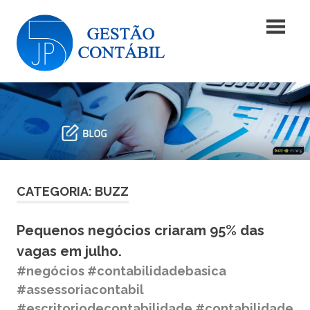
Skip
Blog
to
content
|
Blog
JP5
|
JP5
Gestão
Gestão
Contábil
Contábil
CATEGORIA: BUZZ
Pequenos negócios criaram 95% das
vagas em julho.
#negócios #contabilidadebasica
#assessoriacontabil
#escritoriodecontabilidade #contabilidade