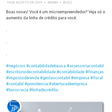
19 DE AGOSTO DE 2019
ADMIN
BUZZ
Boas novas! Você é um microempreendedor? Veja só o
aumento da linha de crédito para você.
.
.
.
#negócios
#contabilidadebasica
#assessoriacontabil
#escritoriodecontabilidade
#contabilidade
#finanças
#impostoderenda
#gestaocontabil
#empresa
#fiscal
#contabil
#previdencia
#aberturadeempresa
#burocracia
#linhadecrédito