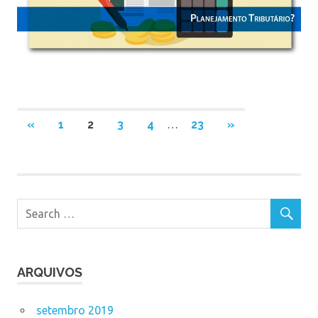
Navegação
PREVIOUS
NEXT
«
1
2
3
4
…
23
»
POSTS
POSTS
por
posts
ARQUIVOS
setembro 2019