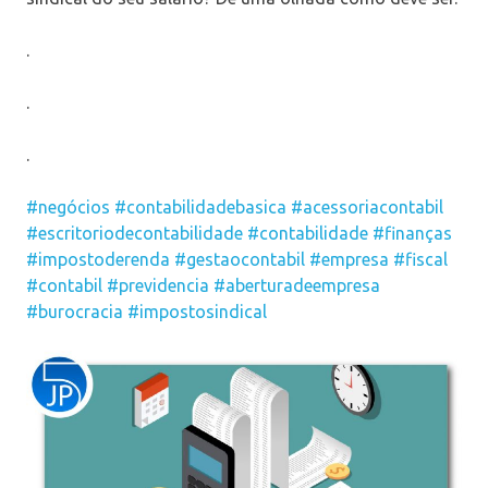
.
.
.
#negócios
#contabilidadebasica
#acessoriacontabil
#escritoriodecontabilidade
#contabilidade
#finanças
#impostoderenda
#gestaocontabil
#empresa
#fiscal
#contabil
#previdencia
#aberturadeempresa
#burocracia
#impostosindical