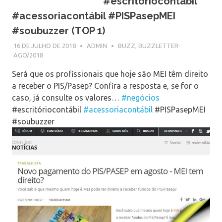
#escritóriocontábil
#acessoriacontábil #PISPasepMEI
#soubuzzer (TOP 1)
16 DE JULHO DE 2018
ADMIN
BUZZ
,
BUZZLETTER-
AGO/2018
Será que os profissionais que hoje são MEI têm direito
a receber o PIS/Pasep? Confira a resposta e, se for o
caso, já consulte os valores…
#negócios
#escritóriocontábil
#acessoriacontábil
#PISPasepMEI
#soubuzzer