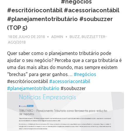
#negócios
#escritóriocontábil #acessoriacontábil
#planejamentotributário #soubuzzer
(TOP 5)
18 DE JULHO DE 2018
ADMIN
BUZZ
,
BUZZLETTER-
AGO/2018
Quer saber como o planejamento tributário pode
ajudar o seu negócio? Perceba que a carga tributária é
uma das mais altas do mundo, mas sempre existem
“brechas” para gerar ganhos…
#negócios
#escritóriocontábil
#acessoriacontábil
#planejamentotributário
#soubuzzer