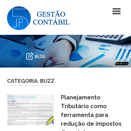
Skip
Blog
to
content
|
Blog
JP5
|
JP5
Gestão
Gestão
Contábil
Contábil
CATEGORIA: BUZZ
Planejamento
Tributário como
ferramenta para
redução de impostos