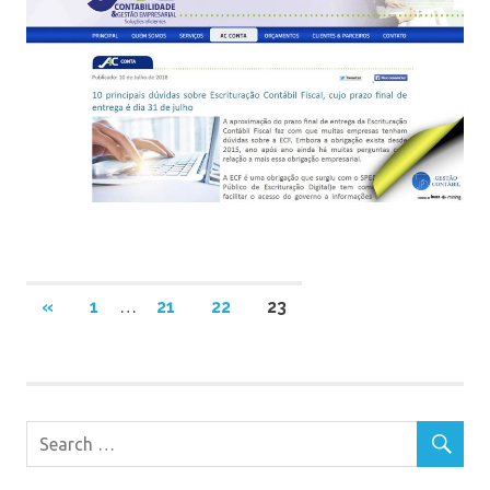
Navegação
PREVIOUS
«
1
…
21
22
23
POSTS
por
posts