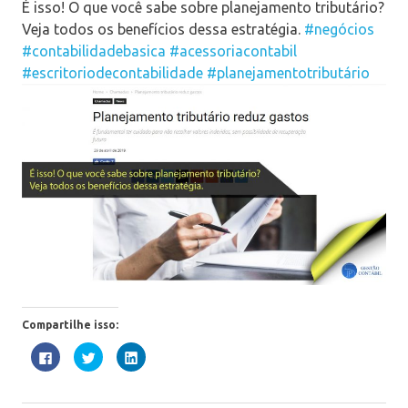
É isso! O que você sabe sobre planejamento tributário?
Veja todos os benefícios dessa estratégia.
#negócios
#contabilidadebasica
#acessoriacontabil
#escritoriodecontabilidade
#planejamentotributário
Compartilhe isso:
Clique
Clique
Clique
para
para
para
compartilhar
compartilhar
compartilhar
no
no
no
Facebook(abre
Twitter(abre
LinkedIn(abre