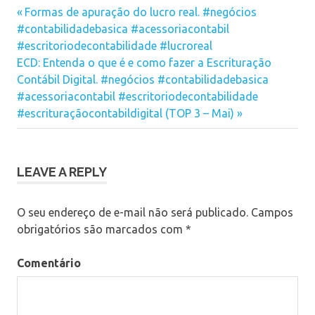
em
em
em
planejamento
nova
nova
nova
Previous
Navegação
Formas de apuração do lucro real. #negócios
janela)
janela)
janela)
tributário
Post:
#contabilidadebasica #acessoriacontabil
de
#escritoriodecontabilidade #lucroreal
Next
Post
ECD: Entenda o que é e como fazer a Escrituração
Post:
Contábil Digital. #negócios #contabilidadebasica
#acessoriacontabil #escritoriodecontabilidade
#escrituraçãocontabildigital (TOP 3 – Mai)
LEAVE A REPLY
O seu endereço de e-mail não será publicado.
Campos
obrigatórios são marcados com
*
Comentário