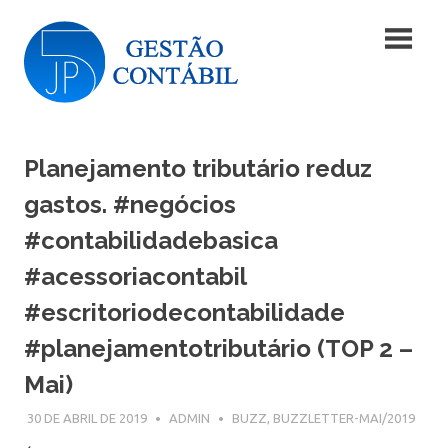
Skip
Blog
to
content
|
Blog
JP5
|
JP5
Planejamento tributário reduz
Gestão
Gestão
Contábil
gastos. #negócios
Contábil
#contabilidadebasica
#acessoriacontabil
#escritoriodecontabilidade
#planejamentotributário (TOP 2 –
Mai)
30 DE ABRIL DE 2019
ADMIN
BUZZ
,
BUZZLETTER-MAI/2019