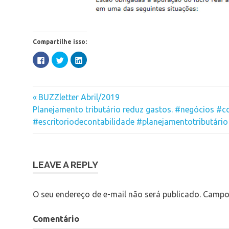
Compartilhe isso:
Clique
Clique
Clique
para
para
para
compartilhar
compartilhar
compartilhar
no
no
no
Facebook(abre
Twitter(abre
LinkedIn(abre
em
em
em
lucro
nova
nova
nova
Previous
Navegação
BUZZletter Abril/2019
janela)
janela)
janela)
real
Next
Post:
Planejamento tributário reduz gastos. #negócios #c
de
Post:
#escritoriodecontabilidade #planejamentotributário
Post
LEAVE A REPLY
O seu endereço de e-mail não será publicado.
Campos
Comentário