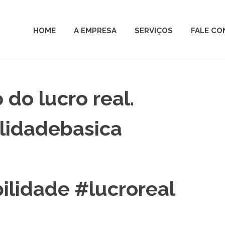
HOME
A EMPRESA
SERVIÇOS
FALE C
do lucro real.
lidadebasica
ilidade #lucroreal