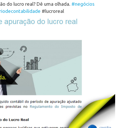
ão do lucro real? Dê uma olhada.
#negócios
riodecontabilidade
#lucroreal