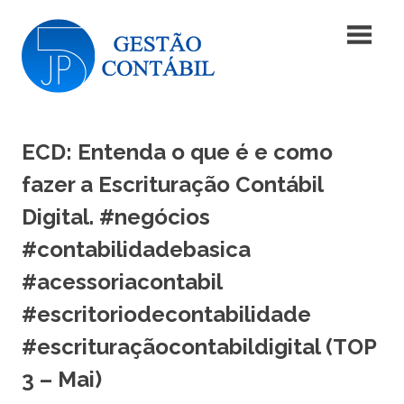
Skip
Blog
to
content
|
Blog
JP5
|
JP5
ECD: Entenda o que é e como
Gestão
Gestão
Contábil
fazer a Escrituração Contábil
Contábil
Digital. #negócios
#contabilidadebasica
#acessoriacontabil
#escritoriodecontabilidade
#escrituraçãocontabildigital (TOP
3 – Mai)