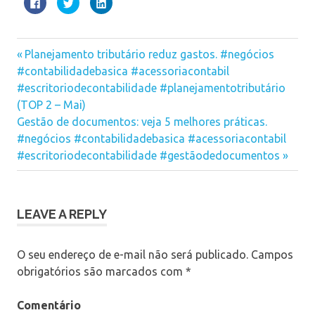
Clique
Clique
Clique
para
para
para
compartilhar
compartilhar
compartilhar
no
no
no
Facebook(abre
Twitter(abre
LinkedIn(abre
em
em
em
escrituração
nova
nova
nova
Previous
Navegação
Planejamento tributário reduz gastos. #negócios
janela)
janela)
janela)
contabil
Post:
#contabilidadebasica #acessoriacontabil
digital
de
#escritoriodecontabilidade #planejamentotributário
Post
(TOP 2 – Mai)
Next
Gestão de documentos: veja 5 melhores práticas.
Post:
#negócios #contabilidadebasica #acessoriacontabil
#escritoriodecontabilidade #gestãodedocumentos
LEAVE A REPLY
O seu endereço de e-mail não será publicado.
Campos
obrigatórios são marcados com
*
Comentário