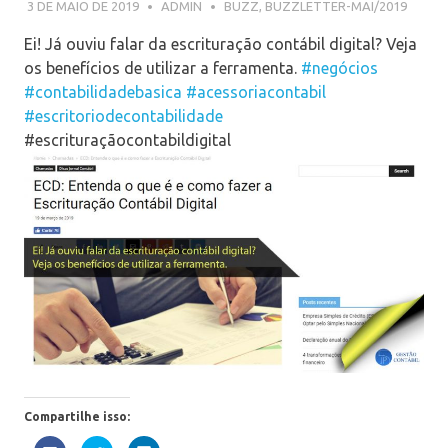
3 DE MAIO DE 2019
ADMIN
BUZZ
,
BUZZLETTER-MAI/2019
Ei! Já ouviu falar da escrituração contábil digital? Veja
os benefícios de utilizar a ferramenta.
#negócios
#contabilidadebasica
#acessoriacontabil
#escritoriodecontabilidade
#escrituraçãocontabildigital
Compartilhe isso: