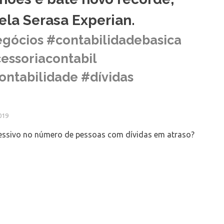
ela Serasa Experian.
gócios #contabilidadebasica
essoriacontabil
ontabilidade #dívidas
019
essivo no número de pessoas com dívidas em atraso?