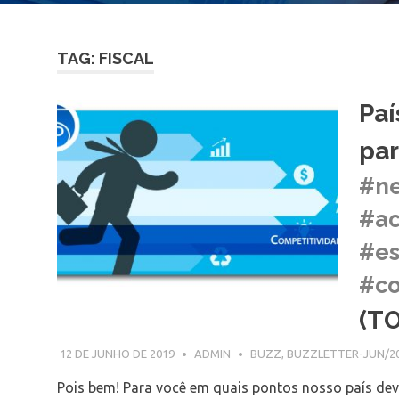
TAG: FISCAL
Paí
par
#ne
#ac
#es
#co
(TO
12 DE JUNHO DE 2019
ADMIN
BUZZ
,
BUZZLETTER-JUN/2
Pois bem! Para você em quais pontos nosso país deve