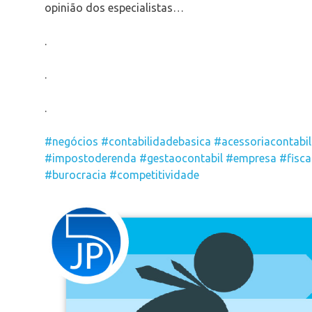
opinião dos especialistas…
.
.
.
#negócios
#contabilidadebasica
#acessoriacontabil
#impostoderenda
#gestaocontabil
#empresa
#fisca
#burocracia
#competitividade