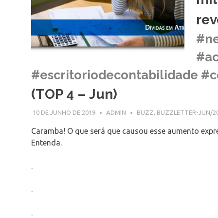
rev
#ne
#ac
#escritoriodecontabilidade #c
(TOP 4 – Jun)
10 DE JUNHO DE 2019
ADMIN
BUZZ
,
BUZZLETTER-JUN/2
Caramba! O que será que causou esse aumento expr
Entenda.
.
.
.