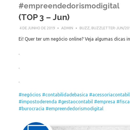
#empreendedorismodigital
(TOP 3 – Jun)
4 DE JUNHO DE 2019
ADMIN
BUZZ
,
BUZZLETTER-JUN/20
Ei! Quer ter um negócio online? Veja algumas dicas inf
.
.
.
#negócios
#contabilidadebasica
#acessoriacontabil
#impostoderenda
#gestaocontabil
#empresa
#fisca
#burocracia
#empreendedorismodigital