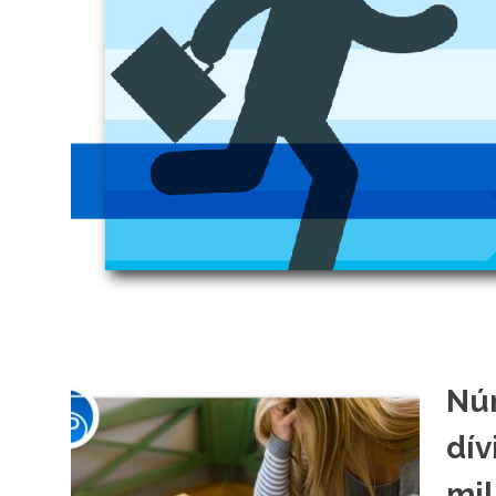
Núm
dív
mil