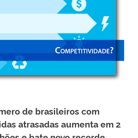
ero de brasileiros com
idas atrasadas aumenta em 2
hões e bate novo recorde,