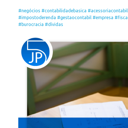
#negócios
#contabilidadebasica
#acessoriacontabil
#impostoderenda
#gestaocontabil
#empresa
#fisca
#burocracia
#dívidas