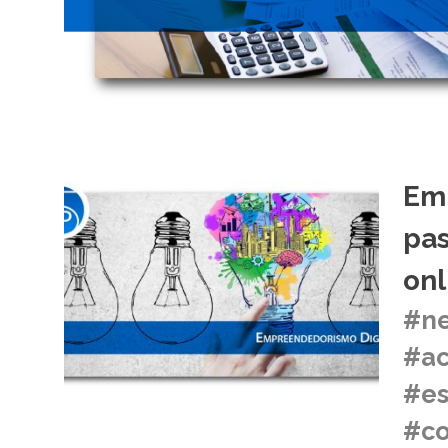
Emp
pas
onl
#ne
#ac
#es
#co