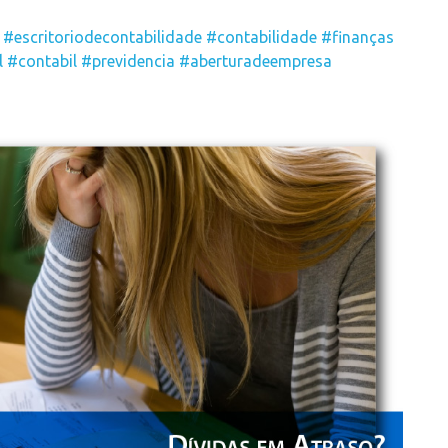
#escritoriodecontabilidade
#contabilidade
#finanças
l
#contabil
#previdencia
#aberturadeempresa