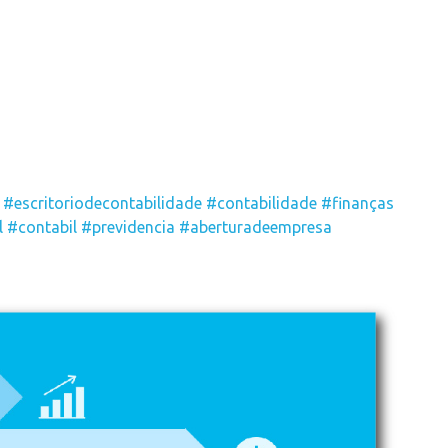
#escritoriodecontabilidade
#contabilidade
#finanças
l
#contabil
#previdencia
#aberturadeempresa