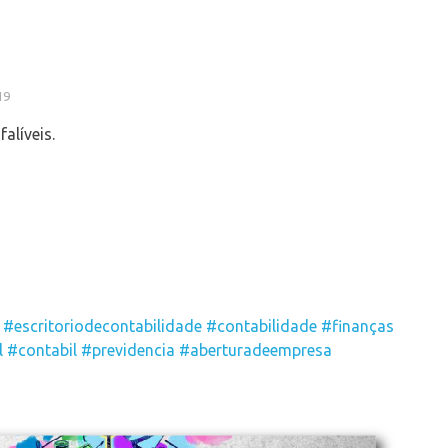
19
alíveis.
#escritoriodecontabilidade
#contabilidade
#finanças
l
#contabil
#previdencia
#aberturadeempresa