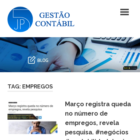
Skip
Blog
to
content
|
Blog
JP5
|
JP5
Gestão
Gestão
Contábil
Contábil
TAG: EMPREGOS
Março registra queda
no número de
empregos, revela
pesquisa. #negócios