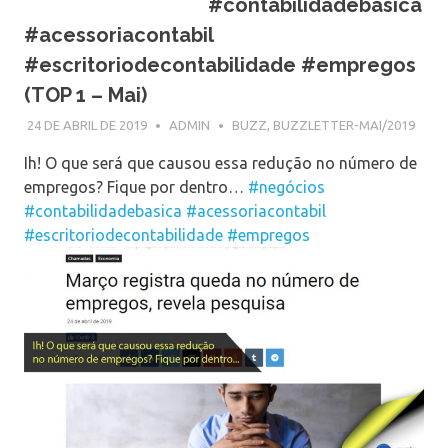
#contabilidadebasica
#acessoriacontabil
#escritoriodecontabilidade #empregos
(TOP 1 – Mai)
24 DE ABRIL DE 2019
ADMIN
BUZZ
,
BUZZLETTER-MAI/2019
Ih! O que será que causou essa redução no número de
empregos? Fique por dentro…
#negócios
#contabilidadebasica
#acessoriacontabil
#escritoriodecontabilidade
#empregos