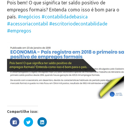
Pois bem! O que significa ter saldo positivo de
empregos formais? Entenda como isso é bom para o
país.
#negócios
#contabilidadebasica
#acessoriacontabil
#escritoriodecontabilidade
#empregos
Compartilhe isso:
Clique
Clique
Clique
para
para
para
compartilhar
compartilhar
compartilhar