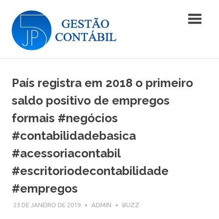
Skip
Blog
to
content
|
Blog
JP5
|
JP5
País registra em 2018 o primeiro
Gestão
Gestão
Contábil
saldo positivo de empregos
Contábil
formais #negócios
#contabilidadebasica
#acessoriacontabil
#escritoriodecontabilidade
#empregos
23 DE JANEIRO DE 2019
ADMIN
BUZZ