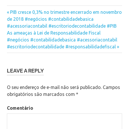
no
no
no
Facebook(abre
Twitter(abre
LinkedIn(abre
em
em
em
empregos
nova
nova
nova
Previous
Navegação
PIB cresce 0,3% no trimestre encerrado em novembro
janela)
janela)
janela)
Post:
de 2018 #negócios #contabilidadebasica
de
#acessoriacontabil #escritoriodecontabilidade #PIB
Next
Post
As ameaças à Lei de Responsabilidade Fiscal
Post:
#negócios #contabilidadebasica #acessoriacontabil
#escritoriodecontabilidade #responsabilidadefiscal
LEAVE A REPLY
O seu endereço de e-mail não será publicado.
Campos
obrigatórios são marcados com
*
Comentário