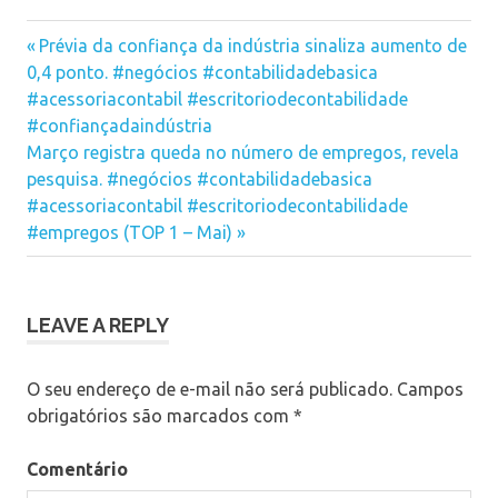
no
no
no
Facebook(abre
Twitter(abre
LinkedIn(abre
em
em
em
contratação
nova
nova
nova
Previous
Navegação
Prévia da confiança da indústria sinaliza aumento de
janela)
janela)
janela)
de
Post:
0,4 ponto. #negócios #contabilidadebasica
funcionários
de
#acessoriacontabil #escritoriodecontabilidade
Post
#confiançadaindústria
Next
Março registra queda no número de empregos, revela
Post:
pesquisa. #negócios #contabilidadebasica
#acessoriacontabil #escritoriodecontabilidade
#empregos (TOP 1 – Mai)
LEAVE A REPLY
O seu endereço de e-mail não será publicado.
Campos
obrigatórios são marcados com
*
Comentário