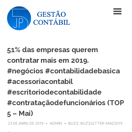
Skip
Blog
to
content
|
Blog
JP5
|
JP5
51% das empresas querem
Gestão
Gestão
Contábil
contratar mais em 2019.
Contábil
#negócios #contabilidadebasica
#acessoriacontabil
#escritoriodecontabilidade
#contrataçãodefuncionários (TOP
5 – Mai)
23 DE ABRIL DE 2019
ADMIN
BUZZ
,
BUZZLETTER-MAI/2019