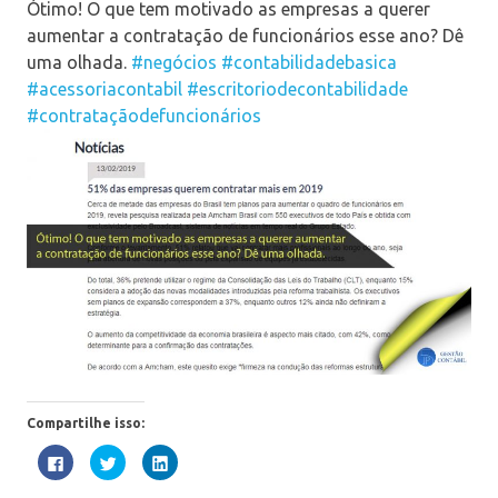
Ótimo! O que tem motivado as empresas a querer
aumentar a contratação de funcionários esse ano? Dê
uma olhada.
#negócios
#contabilidadebasica
#acessoriacontabil
#escritoriodecontabilidade
#contrataçãodefuncionários
Compartilhe isso:
Clique
Clique
Clique
para
para
para
compartilhar
compartilhar
compartilhar