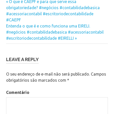
nova
nova
nova
Previous
Navegação
O que é CAEPF e para que serve essa
janela)
janela)
janela)
de
Post:
obrigatoriedade? #negócios #contabilidadebasica
giro
de
#acessoriacontabil #escritoriodecontabilidade
Post
#CAEPF
Next
Entenda o que é e como funciona uma EIRELI.
Post:
#negócios #contabilidadebasica #acessoriacontabil
#escritoriodecontabilidade #EIRELLI
LEAVE A REPLY
O seu endereço de e-mail não será publicado.
Campos
obrigatórios são marcados com
*
Comentário