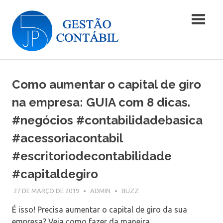
Skip
Blog
to
content
|
Blog
JP5
|
JP5
Como aumentar o capital de giro
Gestão
Gestão
Contábil
na empresa: GUIA com 8 dicas.
Contábil
#negócios #contabilidadebasica
#acessoriacontabil
#escritoriodecontabilidade
#capitaldegiro
27 DE MARÇO DE 2019
ADMIN
BUZZ
É isso! Precisa aumentar o capital de giro da sua
empresa? Veja como fazer da maneira