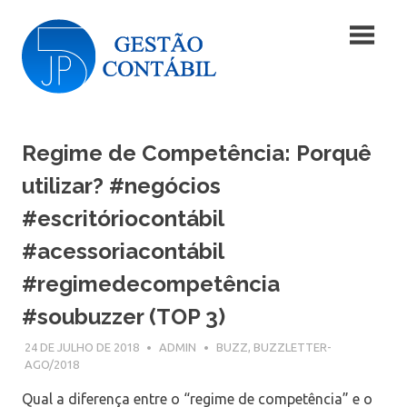
Skip
Blog
to
content
|
Blog
JP5
|
JP5
Regime de Competência: Porquê
Gestão
Gestão
Contábil
utilizar? #negócios
Contábil
#escritóriocontábil
#acessoriacontábil
#regimedecompetência
#soubuzzer (TOP 3)
24 DE JULHO DE 2018
ADMIN
BUZZ
,
BUZZLETTER-
AGO/2018
Qual a diferença entre o “regime de competência” e o