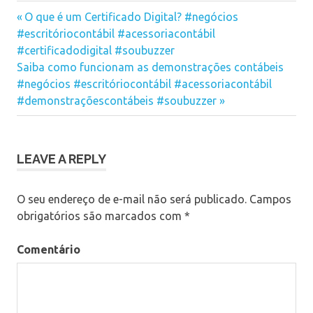
em
em
em
regime de
nova
nova
nova
Previous
Navegação
O que é um Certificado Digital? #negócios
janela)
janela)
janela)
competência
Post:
#escritóriocontábil #acessoriacontábil
de
#certificadodigital #soubuzzer
Next
Post
Saiba como funcionam as demonstrações contábeis
Post:
#negócios #escritóriocontábil #acessoriacontábil
#demonstraçõescontábeis #soubuzzer
LEAVE A REPLY
O seu endereço de e-mail não será publicado.
Campos
obrigatórios são marcados com
*
Comentário