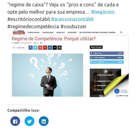
“regime de caixa”? Veja os “pros e cons” de cada e
opte pelo melhor para sua empresa…
#negócios
#escritóriocontábil
#acessoriacontábil
#regimedecompetência #soubuzzer
Compartilhe isso:
Clique
Clique
Clique
para
para
para
compartilhar
compartilhar
compartilhar
no
no
no
Facebook(abre
Twitter(abre
LinkedIn(abre