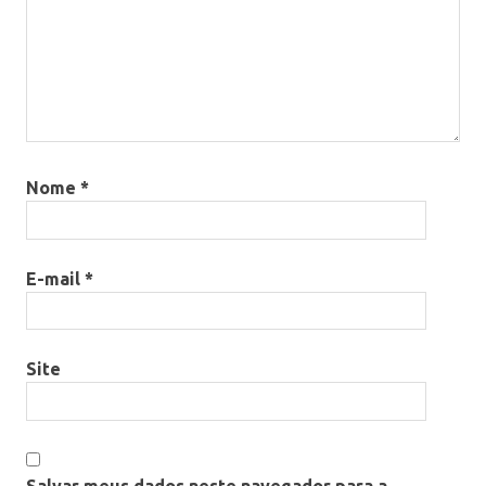
Nome
*
E-mail
*
Site
Salvar meus dados neste navegador para a