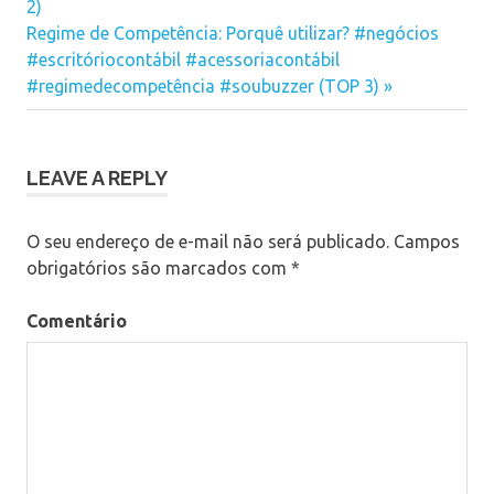
Post
2)
Next
Regime de Competência: Porquê utilizar? #negócios
Post:
#escritóriocontábil #acessoriacontábil
#regimedecompetência #soubuzzer (TOP 3)
LEAVE A REPLY
O seu endereço de e-mail não será publicado.
Campos
obrigatórios são marcados com
*
Comentário