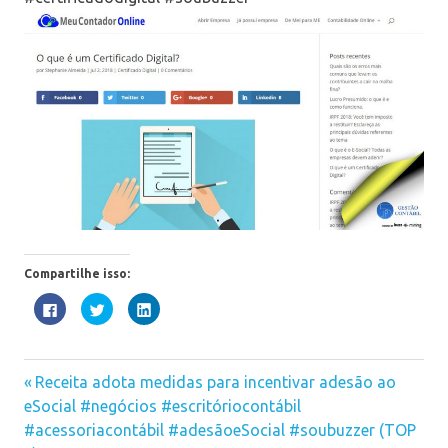
Compartilhe isso:
Clique
Clique
Clique
para
para
para
compartilhar
compartilhar
compartilhar
no
no
no
Facebook(abre
Twitter(abre
LinkedIn(abre
em
em
em
certificado
nova
nova
nova
Previous
Navegação
Receita adota medidas para incentivar adesão ao
janela)
janela)
janela)
digital
Post:
eSocial #negócios #escritóriocontábil
de
#acessoriacontábil #adesãoeSocial #soubuzzer (TOP