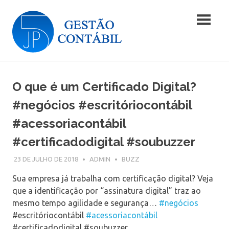
Skip
Blog
to
content
|
Blog
JP5
|
JP5
O que é um Certificado Digital?
Gestão
Gestão
Contábil
#negócios #escritóriocontábil
Contábil
#acessoriacontábil
#certificadodigital #soubuzzer
23 DE JULHO DE 2018
ADMIN
BUZZ
Sua empresa já trabalha com certificação digital? Veja
que a identificação por “assinatura digital” traz ao
mesmo tempo agilidade e segurança…
#negócios
#escritóriocontábil
#acessoriacontábil
#certificadodigital #soubuzzer