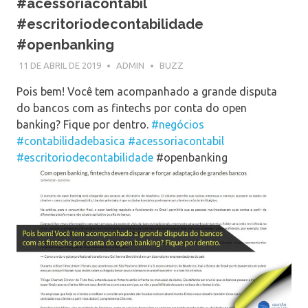
#acessoriacontabil
#escritoriodecontabilidade
#openbanking
11 DE ABRIL DE 2019
ADMIN
BUZZ
Pois bem! Você tem acompanhado a grande disputa
do bancos com as fintechs por conta do open
banking? Fique por dentro.
#negócios
#contabilidadebasica
#acessoriacontabil
#escritoriodecontabilidade
#openbanking