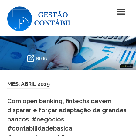
Skip
Blog
to
content
|
Blog
JP5
|
JP5
Gestão
Gestão
Contábil
Contábil
MÊS: ABRIL 2019
Com open banking, fintechs devem
disparar e forçar adaptação de grandes
bancos. #negócios
#contabilidadebasica