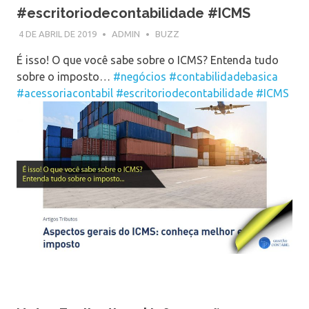
#escritoriodecontabilidade #ICMS
4 DE ABRIL DE 2019
ADMIN
BUZZ
É isso! O que você sabe sobre o ICMS? Entenda tudo
sobre o imposto…
#negócios
#contabilidadebasica
#acessoriacontabil
#escritoriodecontabilidade
#ICMS